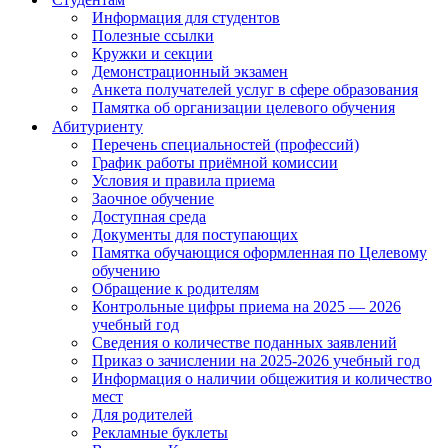
Информация для студентов
Полезные ссылки
Кружки и секции
Демонстрационный экзамен
Анкета получателей услуг в сфере образования
Памятка об организации целевого обучения
Абитуриенту
Перечень специальностей (профессий)
График работы приёмной комиссии
Условия и правила приема
Заочное обучение
Доступная среда
Документы для поступающих
Памятка обучающися оформленная по Целевому
обучению
Обращение к родителям
Контрольные цифры приема на 2025 — 2026
учебный год
Сведения о количестве поданных заявлений
Приказ о зачислении на 2025-2026 учебный год
Информация о наличии общежития и количество
мест
Для родителей
Рекламные буклеты