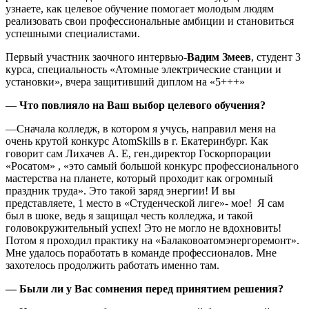
узнаете, как целевое обучение помогает молодым людям
реализовать свои профессиональные амбиции и становиться
успешными специалистами.
Первый участник заочного интервью-
Вадим Змеев
, студент 3
курса, специальность «Атомные электрические станции и
установки», вчера защитивший диплом на «5+++»
—
Что повлияло на Ваш выбор целевого обучения?
—Сначала колледж, в котором я учусь, направил меня на
очень крутой конкурс AtomSkills в г. Екатеринбург. Как
говорит сам Лихачев А. Е, ген.директор Госкорпорации
«Росатом» , «это самый большой конкурс профессионального
мастерства на планете, который проходит как огромный
праздник труда». Это такой заряд энергии! И вы
представляете, 1 место в «Студенческой лиге»- мое! Я сам
был в шоке, ведь я защищал честь колледжа, и такой
головокружительный успех! Это не могло не вдохновить!
Потом я проходил практику на «Балаковоатомэнергоремонт».
Мне удалось поработать в команде профессионалов. Мне
захотелось продолжить работать именно там.
— Были ли у Вас сомнения перед принятием решения?