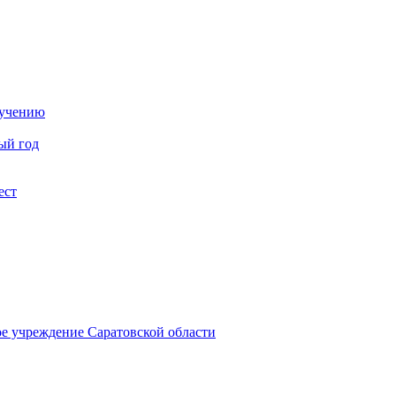
бучению
ый год
ест
ое учреждение Саратовской области