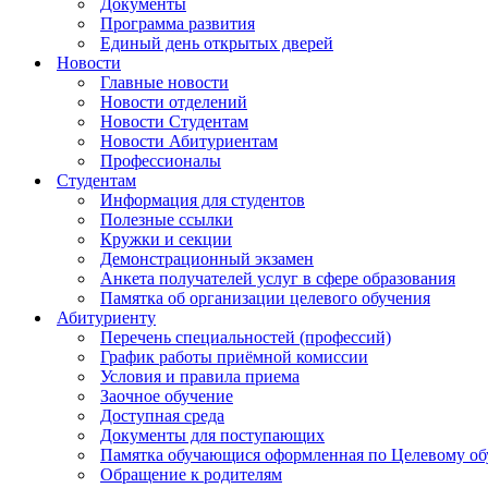
Документы
Программа развития
Единый день открытых дверей
Новости
Главные новости
Новости отделений
Новости Студентам
Новости Абитуриентам
Профессионалы
Студентам
Информация для студентов
Полезные ссылки
Кружки и секции
Демонстрационный экзамен
Анкета получателей услуг в сфере образования
Памятка об организации целевого обучения
Абитуриенту
Перечень специальностей (профессий)
График работы приёмной комиссии
Условия и правила приема
Заочное обучение
Доступная среда
Документы для поступающих
Памятка обучающися оформленная по Целевому о
Обращение к родителям