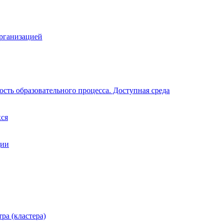
организацией
сть образовательного процесса. Доступная среда
хся
ции
ра (кластера)