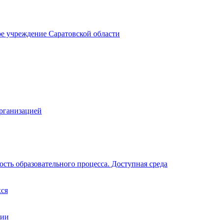
ое учреждение Саратовской области
организацией
сть образовательного процесса. Доступная среда
хся
ции