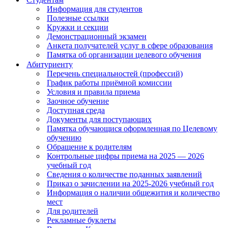
Информация для студентов
Полезные ссылки
Кружки и секции
Демонстрационный экзамен
Анкета получателей услуг в сфере образования
Памятка об организации целевого обучения
Абитуриенту
Перечень специальностей (профессий)
График работы приёмной комиссии
Условия и правила приема
Заочное обучение
Доступная среда
Документы для поступающих
Памятка обучающися оформленная по Целевому
обучению
Обращение к родителям
Контрольные цифры приема на 2025 — 2026
учебный год
Сведения о количестве поданных заявлений
Приказ о зачислении на 2025-2026 учебный год
Информация о наличии общежития и количество
мест
Для родителей
Рекламные буклеты