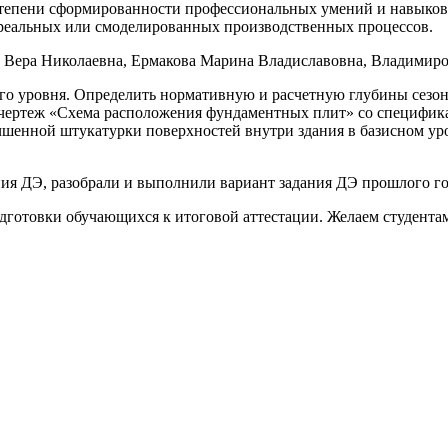
степени сформированности профессиональных умений и навыков
реальных или смоделированных производственных процессов.
а Вера Николаевна, Ермакова Марина Владиславовна, Владимиро
го уровня. Определить нормативную и расчетную глубины сезон
ь чертеж «Схема расположения фундаментных плит» со специфик
чшенной штукатурки поверхностей внутри здания в базисном ур
ия ДЭ, разобрали и выполнили вариант задания ДЭ прошлого го
дготовки обучающихся к итоговой аттестации. Желаем студентам