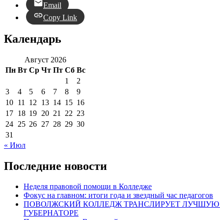
Email
Copy Link
Календарь
Август 2026
Пн
Вт
Ср
Чт
Пт
Сб
Вс
1
2
3
4
5
6
7
8
9
10
11
12
13
14
15
16
17
18
19
20
21
22
23
24
25
26
27
28
29
30
31
« Июл
Последние новости
Неделя правовой помощи в Колледже
Фокус на главном: итоги года и звездный час педагогов
ПОВОЛЖСКИЙ КОЛЛЕДЖ ТРАНСЛИРУЕТ ЛУЧШУЮ 
ГУБЕРНАТОРЕ