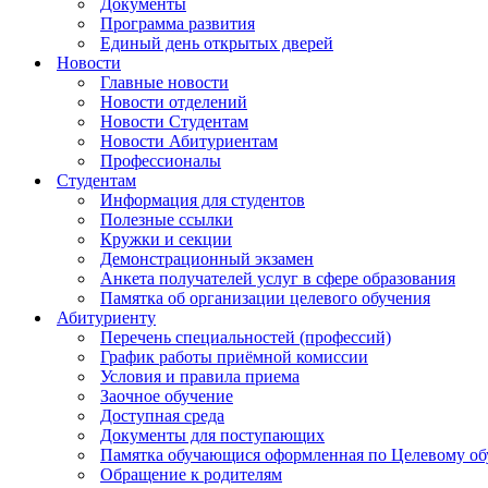
Документы
Программа развития
Единый день открытых дверей
Новости
Главные новости
Новости отделений
Новости Студентам
Новости Абитуриентам
Профессионалы
Студентам
Информация для студентов
Полезные ссылки
Кружки и секции
Демонстрационный экзамен
Анкета получателей услуг в сфере образования
Памятка об организации целевого обучения
Абитуриенту
Перечень специальностей (профессий)
График работы приёмной комиссии
Условия и правила приема
Заочное обучение
Доступная среда
Документы для поступающих
Памятка обучающися оформленная по Целевому о
Обращение к родителям