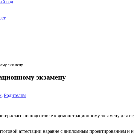
ый год
ест
ному экзамену
рационному экзамену
м
,
Родителям
стер-класс по подготовке к демонстрационному экзамену для ст
итоговой аттестации наравне с дипломным проектированием и н