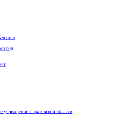
бучению
ый год
ест
ое учреждение Саратовской области