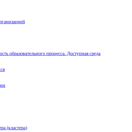
организацией
сть образовательного процесса. Доступная среда
хся
ции
ра (кластера)