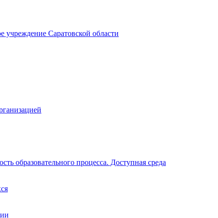
ое учреждение Саратовской области
организацией
сть образовательного процесса. Доступная среда
хся
ции