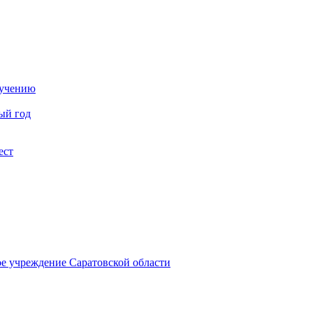
бучению
ый год
ест
ое учреждение Саратовской области