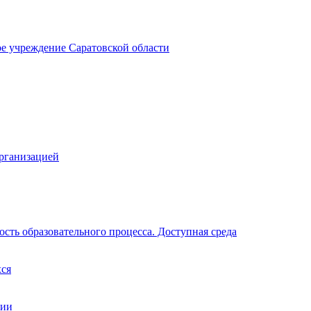
ое учреждение Саратовской области
организацией
сть образовательного процесса. Доступная среда
хся
ции