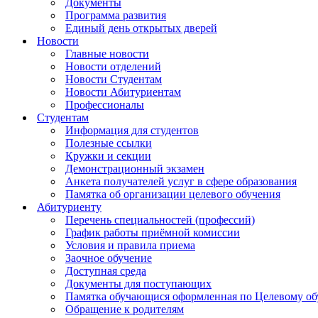
Документы
Программа развития
Единый день открытых дверей
Новости
Главные новости
Новости отделений
Новости Студентам
Новости Абитуриентам
Профессионалы
Студентам
Информация для студентов
Полезные ссылки
Кружки и секции
Демонстрационный экзамен
Анкета получателей услуг в сфере образования
Памятка об организации целевого обучения
Абитуриенту
Перечень специальностей (профессий)
График работы приёмной комиссии
Условия и правила приема
Заочное обучение
Доступная среда
Документы для поступающих
Памятка обучающися оформленная по Целевому о
Обращение к родителям