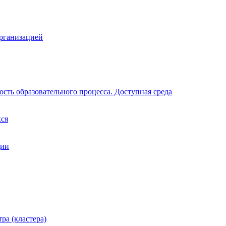
организацией
сть образовательного процесса. Доступная среда
хся
ции
ра (кластера)