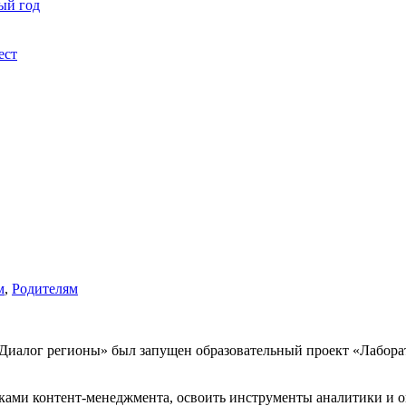
ый год
ест
м
,
Родителям
Диалог регионы» был запущен образовательный проект «Лаборат
ками контент-менеджмента, освоить инструменты аналитики и 