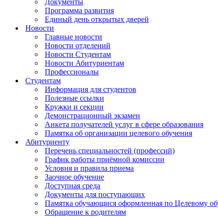
Документы
Программа развития
Единый день открытых дверей
Новости
Главные новости
Новости отделений
Новости Студентам
Новости Абитуриентам
Профессионалы
Студентам
Информация для студентов
Полезные ссылки
Кружки и секции
Демонстрационный экзамен
Анкета получателей услуг в сфере образования
Памятка об организации целевого обучения
Абитуриенту
Перечень специальностей (профессий)
График работы приёмной комиссии
Условия и правила приема
Заочное обучение
Доступная среда
Документы для поступающих
Памятка обучающися оформленная по Целевому о
Обращение к родителям