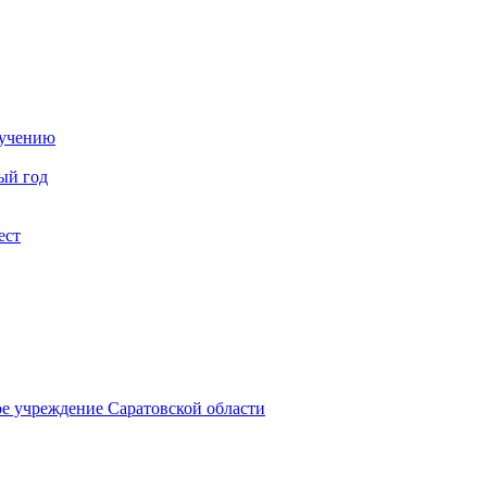
бучению
ый год
ест
ое учреждение Саратовской области