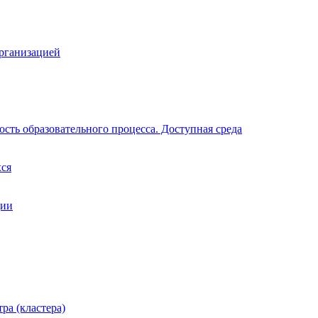
организацией
сть образовательного процесса. Доступная среда
хся
ции
ра (кластера)