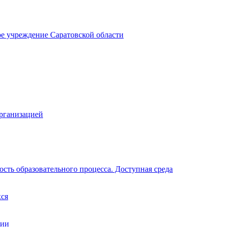
ое учреждение Саратовской области
организацией
сть образовательного процесса. Доступная среда
хся
ции