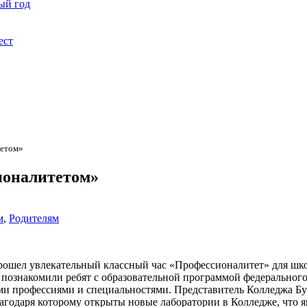
ый год
ест
тетом»
ионалитетом»
м
,
Родителям
прошел увлекательный классный час «Профессионалитет» для шк
ознакомили ребят с образовательной программой федерального 
и профессиями и специальностями. Представитель Колледжа Бух
годаря которому открыты новые лаборатории в Колледже, что я