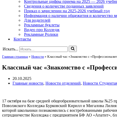
Контрольные цифры приема на 2025 — 2026 учебн
Сведения о количестве поданных заявлений
Приказ о зачислении на 2025-2026 учебный год
Информация о наличии общежития и количество м
Для родителей
Рекламные буклеты
Видео про Колледж
Рекламные Ролики
Контакты
Искать...
Главная страница
»
Новости
»
Классный час «Знакомство с «Профессионали
Классный час «Знакомство с «Професс
20.10.2025
Главные новости
,
Новости отделений
,
Новости Студента
17 октября на базе средней общеобразовательной школы №25 
Поволжского Колледжа Бурковский Кирилл и Мигалова Лилия п
которой школьники познакомились с востребованными рабочим
сотрудничестве Колледжа с предприятием БФ АО «Апатит», бла