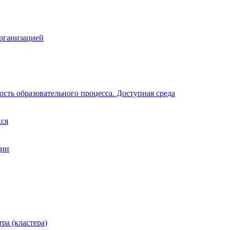
организацией
сть образовательного процесса. Доступная среда
хся
ции
ра (кластера)