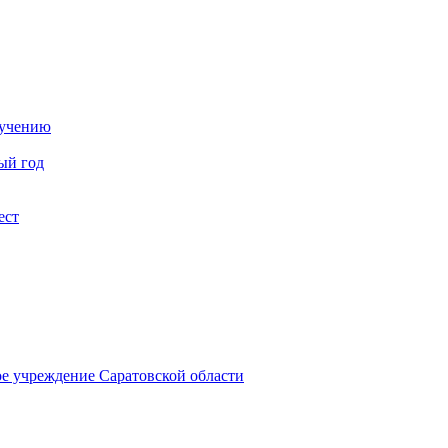
бучению
ый год
ест
ое учреждение Саратовской области