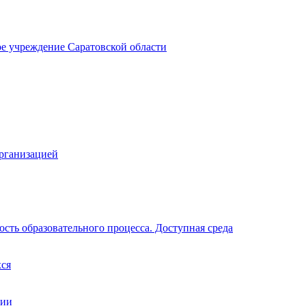
ое учреждение Саратовской области
организацией
сть образовательного процесса. Доступная среда
хся
ции