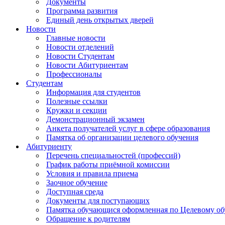
Документы
Программа развития
Единый день открытых дверей
Новости
Главные новости
Новости отделений
Новости Студентам
Новости Абитуриентам
Профессионалы
Студентам
Информация для студентов
Полезные ссылки
Кружки и секции
Демонстрационный экзамен
Анкета получателей услуг в сфере образования
Памятка об организации целевого обучения
Абитуриенту
Перечень специальностей (профессий)
График работы приёмной комиссии
Условия и правила приема
Заочное обучение
Доступная среда
Документы для поступающих
Памятка обучающися оформленная по Целевому о
Обращение к родителям