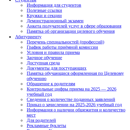
Информация для студентов
Полезные ссылки
Кружки и секции
Демонстрационный экзамен
Анкета получателей услуг в сфере образования
Памятка об организации целевого обучения
Абитуриенту
Перечень специальностей (профессий)
График работы приёмной комиссии
Условия и правила приема
Заочное обучение
Доступная среда
Документы для поступающих
Памятка обучающися оформленная по Целевому
обучению
Обращение к родителям
Контрольные цифры приема на 2025 — 2026
учебный год
Сведения о количестве поданных заявлений
Приказ о зачислении на 2025-2026 учебный год
Информация о наличии общежития и количество
мест
Для родителей
Рекламные буклеты