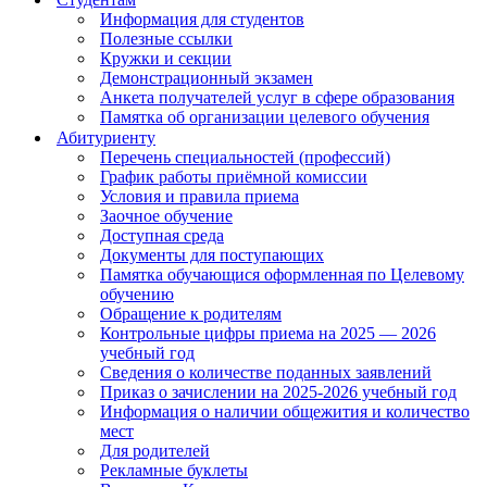
Информация для студентов
Полезные ссылки
Кружки и секции
Демонстрационный экзамен
Анкета получателей услуг в сфере образования
Памятка об организации целевого обучения
Абитуриенту
Перечень специальностей (профессий)
График работы приёмной комиссии
Условия и правила приема
Заочное обучение
Доступная среда
Документы для поступающих
Памятка обучающися оформленная по Целевому
обучению
Обращение к родителям
Контрольные цифры приема на 2025 — 2026
учебный год
Сведения о количестве поданных заявлений
Приказ о зачислении на 2025-2026 учебный год
Информация о наличии общежития и количество
мест
Для родителей
Рекламные буклеты