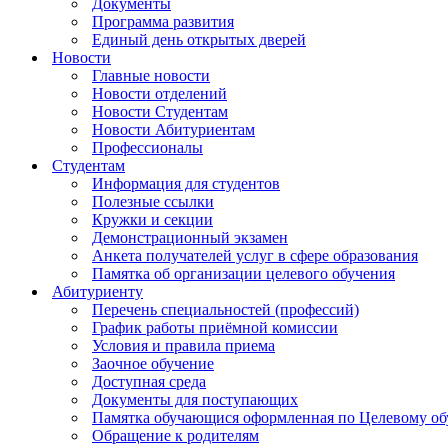
Документы
Программа развития
Единый день открытых дверей
Новости
Главные новости
Новости отделений
Новости Студентам
Новости Абитуриентам
Профессионалы
Студентам
Информация для студентов
Полезные ссылки
Кружки и секции
Демонстрационный экзамен
Анкета получателей услуг в сфере образования
Памятка об организации целевого обучения
Абитуриенту
Перечень специальностей (профессий)
График работы приёмной комиссии
Условия и правила приема
Заочное обучение
Доступная среда
Документы для поступающих
Памятка обучающися оформленная по Целевому о
Обращение к родителям