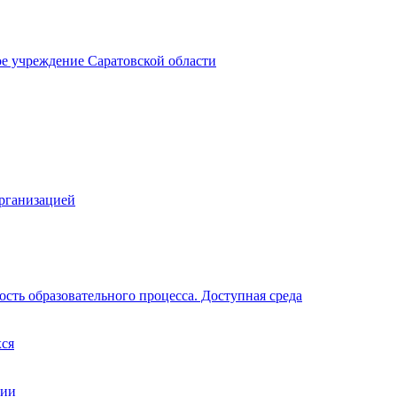
ое учреждение Саратовской области
организацией
сть образовательного процесса. Доступная среда
хся
ции