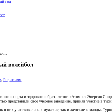
ый год
ест
ейбол
ый волейбол
м
,
Родителям
дёжного спорта и здорового образа жизни «Атомная Энергия Спо
тью представили своё учебное заведение, приняв участие в тур
ак в них участвовали как мужские, так и женские команды. Турн