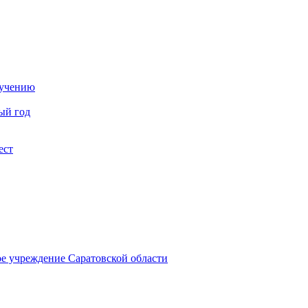
бучению
ый год
ест
ое учреждение Саратовской области