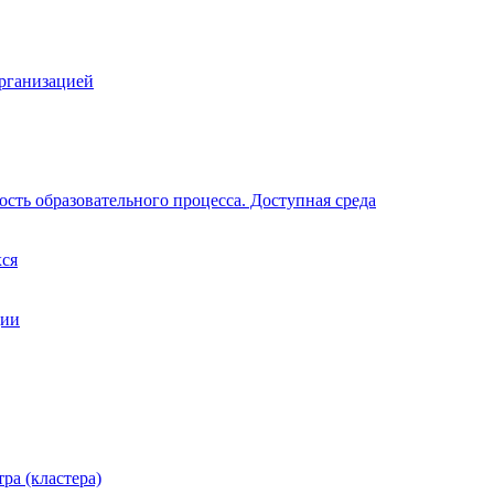
организацией
сть образовательного процесса. Доступная среда
хся
ции
ра (кластера)