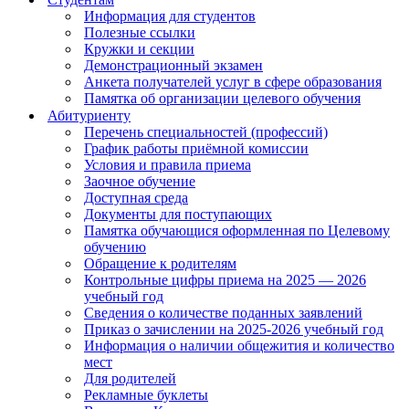
Информация для студентов
Полезные ссылки
Кружки и секции
Демонстрационный экзамен
Анкета получателей услуг в сфере образования
Памятка об организации целевого обучения
Абитуриенту
Перечень специальностей (профессий)
График работы приёмной комиссии
Условия и правила приема
Заочное обучение
Доступная среда
Документы для поступающих
Памятка обучающися оформленная по Целевому
обучению
Обращение к родителям
Контрольные цифры приема на 2025 — 2026
учебный год
Сведения о количестве поданных заявлений
Приказ о зачислении на 2025-2026 учебный год
Информация о наличии общежития и количество
мест
Для родителей
Рекламные буклеты