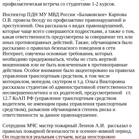
профилактическая встреча со студентами 1-2 курсов.
Инспектор ПДН МУ МВД России «Балаковское» Карпова
О.В. провела беседу по профилактике правонарушений и
преступлений. Она рассказала о видах правонарушений,
которые чаще всего совершаются подростками, а также о том,
какая ответственность предусмотрена за совершение тех или
иных противоправных действий. Также, обучающимся было
рассказано о правилах безопасного поведения в сети
Интернет, озвучены основные требования, которых
необходимо придерживаться, чтобы не стать жертвой
мошенников или не быть вовлеченным в противоправные
действия. Особое внимание было акцентировано на правилах
управления транспортным средством, в том числе
мотоциклом, мопедом, скутером и т.д. Ольга Викторовна
рассказала студентам об административной ответственности
несовершеннолетних и их родителей, предусмотренной ст.
12.7 КоАП РФ (управление транспортным средством
водителем, не имеющим права управления транспортным
средством), разъяснив обучающимся степень риска и
ответственности за данное правонарушение.
Сотрудник МЧС мастер пожарный Леонов А.И. рассказал о
правилах пожарной безопасности в осеннее-зимний период.
Он поделился реальным случаем, когда неосторожно