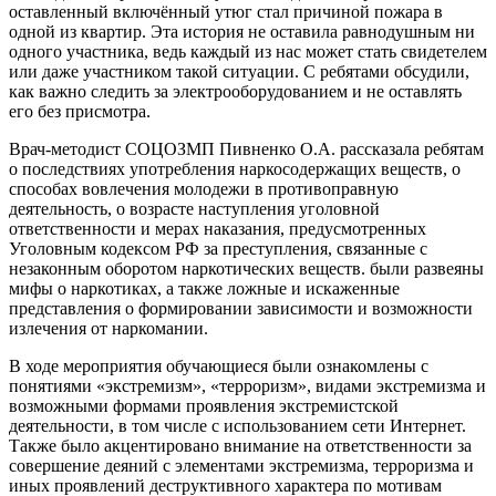
оставленный включённый утюг стал причиной пожара в
одной из квартир. Эта история не оставила равнодушным ни
одного участника, ведь каждый из нас может стать свидетелем
или даже участником такой ситуации. С ребятами обсудили,
как важно следить за электрооборудованием и не оставлять
его без присмотра.
Врач-методист СОЦОЗМП Пивненко О.А. рассказала ребятам
о последствиях употребления наркосодержащих веществ, о
способах вовлечения молодежи в противоправную
деятельность, о возрасте наступления уголовной
ответственности и мерах наказания, предусмотренных
Уголовным кодексом РФ за преступления, связанные с
незаконным оборотом наркотических веществ. были развеяны
мифы о наркотиках, а также ложные и искаженные
представления о формировании зависимости и возможности
излечения от наркомании.
В ходе мероприятия обучающиеся были ознакомлены с
понятиями «экстремизм», «терроризм», видами экстремизма и
возможными формами проявления экстремистской
деятельности, в том числе с использованием сети Интернет.
Также было акцентировано внимание на ответственности за
совершение деяний с элементами экстремизма, терроризма и
иных проявлений деструктивного характера по мотивам