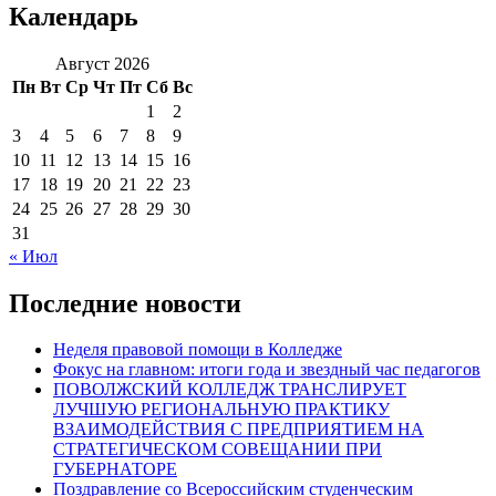
Календарь
Август 2026
Пн
Вт
Ср
Чт
Пт
Сб
Вс
1
2
3
4
5
6
7
8
9
10
11
12
13
14
15
16
17
18
19
20
21
22
23
24
25
26
27
28
29
30
31
« Июл
Последние новости
Неделя правовой помощи в Колледже
Фокус на главном: итоги года и звездный час педагогов
ПОВОЛЖСКИЙ КОЛЛЕДЖ ТРАНСЛИРУЕТ
ЛУЧШУЮ РЕГИОНАЛЬНУЮ ПРАКТИКУ
ВЗАИМОДЕЙСТВИЯ С ПРЕДПРИЯТИЕМ НА
СТРАТЕГИЧЕСКОМ СОВЕЩАНИИ ПРИ
ГУБЕРНАТОРЕ
Поздравление со Всероссийским студенческим