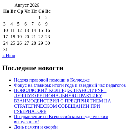
Август 2026
Пн
Вт
Ср
Чт
Пт
Сб
Вс
1
2
3
4
5
6
7
8
9
10
11
12
13
14
15
16
17
18
19
20
21
22
23
24
25
26
27
28
29
30
31
« Июл
Последние новости
Неделя правовой помощи в Колледже
Фокус на главном: итоги года и звездный час педагогов
ПОВОЛЖСКИЙ КОЛЛЕДЖ ТРАНСЛИРУЕТ
ЛУЧШУЮ РЕГИОНАЛЬНУЮ ПРАКТИКУ
ВЗАИМОДЕЙСТВИЯ С ПРЕДПРИЯТИЕМ НА
СТРАТЕГИЧЕСКОМ СОВЕЩАНИИ ПРИ
ГУБЕРНАТОРЕ
Поздравление со Всероссийским студенческим
выпускным!
День памяти и скорби