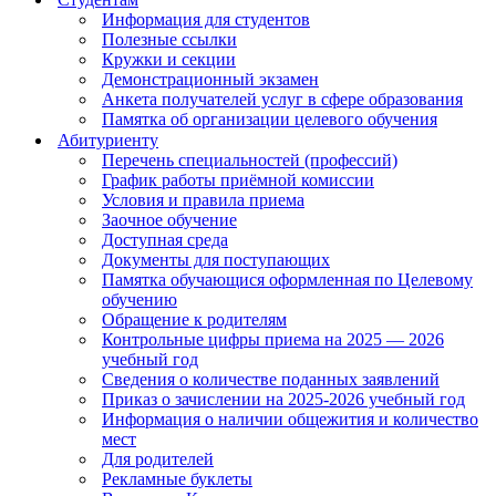
Информация для студентов
Полезные ссылки
Кружки и секции
Демонстрационный экзамен
Анкета получателей услуг в сфере образования
Памятка об организации целевого обучения
Абитуриенту
Перечень специальностей (профессий)
График работы приёмной комиссии
Условия и правила приема
Заочное обучение
Доступная среда
Документы для поступающих
Памятка обучающися оформленная по Целевому
обучению
Обращение к родителям
Контрольные цифры приема на 2025 — 2026
учебный год
Сведения о количестве поданных заявлений
Приказ о зачислении на 2025-2026 учебный год
Информация о наличии общежития и количество
мест
Для родителей
Рекламные буклеты