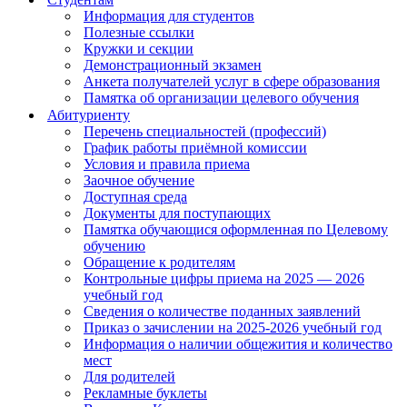
Информация для студентов
Полезные ссылки
Кружки и секции
Демонстрационный экзамен
Анкета получателей услуг в сфере образования
Памятка об организации целевого обучения
Абитуриенту
Перечень специальностей (профессий)
График работы приёмной комиссии
Условия и правила приема
Заочное обучение
Доступная среда
Документы для поступающих
Памятка обучающися оформленная по Целевому
обучению
Обращение к родителям
Контрольные цифры приема на 2025 — 2026
учебный год
Сведения о количестве поданных заявлений
Приказ о зачислении на 2025-2026 учебный год
Информация о наличии общежития и количество
мест
Для родителей
Рекламные буклеты