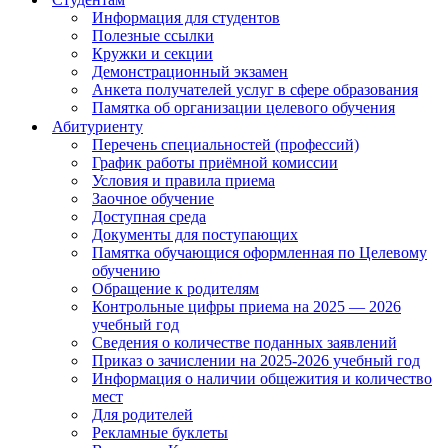
Информация для студентов
Полезные ссылки
Кружки и секции
Демонстрационный экзамен
Анкета получателей услуг в сфере образования
Памятка об организации целевого обучения
Абитуриенту
Перечень специальностей (профессий)
График работы приёмной комиссии
Условия и правила приема
Заочное обучение
Доступная среда
Документы для поступающих
Памятка обучающися оформленная по Целевому
обучению
Обращение к родителям
Контрольные цифры приема на 2025 — 2026
учебный год
Сведения о количестве поданных заявлений
Приказ о зачислении на 2025-2026 учебный год
Информация о наличии общежития и количество
мест
Для родителей
Рекламные буклеты