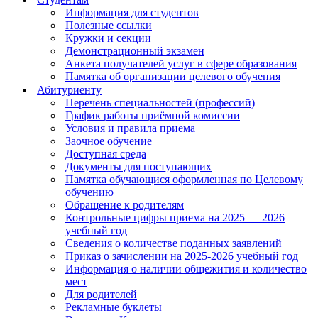
Информация для студентов
Полезные ссылки
Кружки и секции
Демонстрационный экзамен
Анкета получателей услуг в сфере образования
Памятка об организации целевого обучения
Абитуриенту
Перечень специальностей (профессий)
График работы приёмной комиссии
Условия и правила приема
Заочное обучение
Доступная среда
Документы для поступающих
Памятка обучающися оформленная по Целевому
обучению
Обращение к родителям
Контрольные цифры приема на 2025 — 2026
учебный год
Сведения о количестве поданных заявлений
Приказ о зачислении на 2025-2026 учебный год
Информация о наличии общежития и количество
мест
Для родителей
Рекламные буклеты