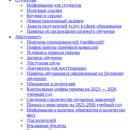
Информация для студентов
Полезные ссылки
Кружки и секции
Демонстрационный экзамен
Анкета получателей услуг в сфере образования
Памятка об организации целевого обучения
Абитуриенту
Перечень специальностей (профессий)
График работы приёмной комиссии
Условия и правила приема
Заочное обучение
Доступная среда
Документы для поступающих
Памятка обучающися оформленная по Целевому
обучению
Обращение к родителям
Контрольные цифры приема на 2025 — 2026
учебный год
Сведения о количестве поданных заявлений
Приказ о зачислении на 2025-2026 учебный год
Информация о наличии общежития и количество
мест
Для родителей
Рекламные буклеты