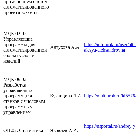
применением систем
автоматизированного
проектирования
МДК.02.02
Управляющие
программы для
https://infourok.ru/user/alt
Алтухова А.А.
автоматизированной
alesya-aleksandrovna
сборки узлов и
изделий
МДК.06.02.
Разработка
управляющих
программ для
Кузнецова Л.А.
https://multiurok.ru/id557
станков с числовым
программным
управлением
https://nsportal.ru/andrey-
ОП.02. Статистика
Яковлев А.А.