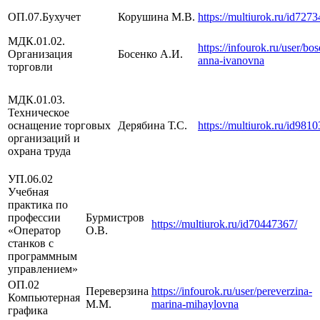
ОП.07.Бухучет
Корушина М.В.
https://multiurok.ru/id727
МДК.01.02.
https://infourok.ru/user/bo
Организация
Босенко А.И.
anna-ivanovna
торговли
МДК.01.03.
Техническое
оснащение торговых
Дерябина Т.С.
https://multiurok.ru/id981
организаций и
охрана труда
УП.06.02
Учебная
практика по
профессии
Бурмистров
https://multiurok.ru/id70447367/
«Оператор
О.В.
станков с
программным
управлением»
ОП.02
Переверзина
https://infourok.ru/user/pereverzina-
Компьютерная
М.М.
marina-mihaylovna
графика