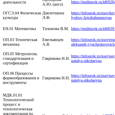
https://multiurok.ru/id692
деятельности
А.Ю. (англ)
ОГСЭ.04 Физическая
Давлетшина
https://infourok.ru/user/dav
культура
Л.Ф.
lyubov-fajzdrahmanovna
ЕН.01 Математика
Тихонова В.М.
https://multiurok.ru/id6839
ОП.03 Техническая
Емельянцев
https://infourok.ru/user/em
механика
А.В.
aleksandr-vyacheslavovich
ОП.05 Метрология,
https://infourok.ru/user/ga
стандартизация и
Гаврикова Н.Н.
natalya-nikolaevna
сертификация
ОП.06 Процессы
https://infourok.ru/user/ga
формообразования и
Гаврикова Н.Н.
natalya-nikolaevna
инструменты
МДК.01.01
Технологический
процесс и
технологическая
документация по