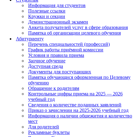
Информация для студентов
Полезные ссылки
Кружки и секции
Демонстрационный экзамен
Анкета получателей услуг в сфере образования
Памятка об организации целевого обучения
Абитуриенту
Перечень специальностей (профессий)
График работы приёмной комиссии
Условия и правила приема
Заочное обучение
Доступная среда
Документы для поступающих
Памятка обучающися оформленная по Целевому
обучению
Обращение к родителям
Контрольные цифры приема на 2025 — 2026
учебный год
Сведения о количестве поданных заявлений
Приказ о зачислении на 2025-2026 учебный год
Информация о наличии общежития и количество
мест
Для родителей
Рекламные буклеты