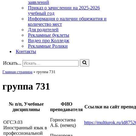
заявлений
Приказ о зачислении на 2025-2026
учебный год
Информация о наличии общежития и
количество мест
Для родителей
Рекламные буклеты
Видео про Колледж
Рекламные Ролики
Контакты
Искать...
Главная страница
»
группа 731
группа 731
№ п/п, Учебные
ФИО
Ссылки на сайт препо
дисциплины
преподавателя
Горностаева
ОГСЭ.03
https://multiurok.ru/id875
А.Б. (немец)
Иностранный язык в
профессиональной
Прохорова