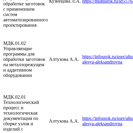
Кузнецова Л.А.
https://multiurok.ru/id557
обработке заготовок
с применением
систем
автоматизированного
проектирования
МДК.01.02
Управляющие
программы для
https://infourok.ru/user/alt
обработки заготовок
Алтухова А.А.
alesya-aleksandrovna
на металлорежущем
и аддитивном
оборудовании
МДК.02.01
Технологический
процесс и
технологическая
документация по
https://infourok.ru/user/alt
Алтухова А.А.
сборке узлов и
alesya-aleksandrovna
изделий с